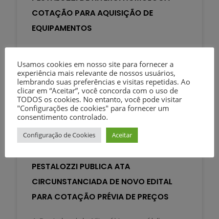
COTAÇÃO PARA AQUISIÇÃO DE
EQUIPAMENTOS
A Associação Pestalozzi de Niterói
homologou, nesta quarta-feira, 1º de
Usamos cookies em nosso site para fornecer a
experiência mais relevante de nossos usuários,
julho, o resultado da Cotação Prévia de
lembrando suas preferências e visitas repetidas. Ao
Preços nº 001/2026,
clicar em “Aceitar”, você concorda com o uso de
TODOS os cookies. No entanto, você pode visitar
"Configurações de cookies" para fornecer um
consentimento controlado.
2 de julho de 2026
Configuração de Cookies
Aceitar
PESTALOZZI PUBLICA ATA
CIRCUNSTANCIADA DE NOVO EDITAL
PARA COTAÇÃO PRÉVIA DE PREÇOS