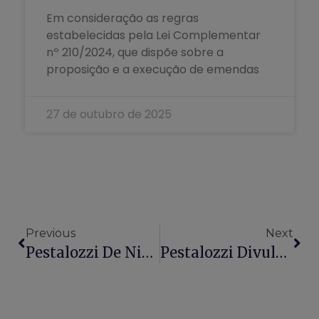
Em consideração as regras
estabelecidas pela Lei Complementar
nº 210/2024, que dispõe sobre a
proposição e a execução de emendas
27 de outubro de 2025
Previous
Next
Pestalozzi De Niterói Publica Edital De Cotação Prévia Para Aquisição De Equipamentos
Pestalozzi Divulga Ata De Cotação Prévia De Preços