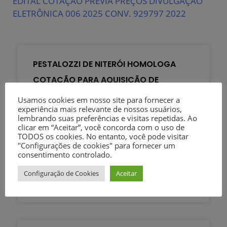
EDITAL COTAÇÃO PRÉVIA PREÇOS DIVULGAÇÃO
ELETRÔNICA 006 2025 CONV. 929797 2022
PESTALOZZI DE NITERÓI HOMOLOGA
COTAÇÃO PARA AQUISIÇÃO DE
EQUIPAMENTOS
Usamos cookies em nosso site para fornecer a
experiência mais relevante de nossos usuários,
lembrando suas preferências e visitas repetidas. Ao
A Associação Pestalozzi de Niterói
clicar em “Aceitar”, você concorda com o uso de
homologou, nesta quarta-feira, 1º de
TODOS os cookies. No entanto, você pode visitar
julho, o resultado da Cotação Prévia de
"Configurações de cookies" para fornecer um
consentimento controlado.
Preços nº 001/2026,
Configuração de Cookies
Aceitar
2 de julho de 2026