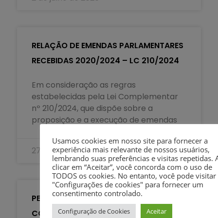
RELAÇÃO DE EMENDAS PARLAMENTARES
RECEBIDAS 2020/2024 – LC 210/2024
Em consideração as regras
estabelecidas pela Lei Complementar
nº 210/2024, que dispõe sobre a
proposição e a execução de emendas
Usamos cookies em nosso site para fornecer a
experiência mais relevante de nossos usuários,
27 de outubro de 2025
lembrando suas preferências e visitas repetidas. 
clicar em “Aceitar”, você concorda com o uso de
TODOS os cookies. No entanto, você pode visitar
"Configurações de cookies" para fornecer um
consentimento controlado.
PESTALOZZI DIVULGA RESULTADO DA
Configuração de Cookies
Aceitar
COTAÇÃO PRÉVIA 006/2025