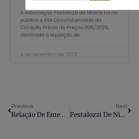
A Associação Pestalozzi de Niterói torna
pública a Ata Circunstanciada da
Cotação Prévia de Preços 006/2025,
destinada à aquisição de
4 de setembro de 2025
Previous
Next
Relação De Emendas Parlamentares Recebidas 2020/2024 – LC 210/2024
Pestalozzi De Niterói Homologa Cotação Para Aquisição De Equipamentos