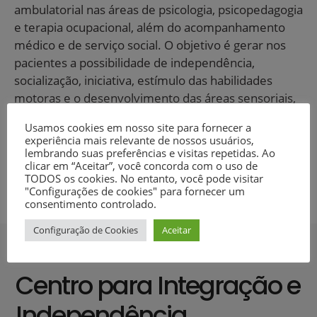
ambulatorial nas áreas de psicologia, psicopedagogia
e terapia ocupacional, além do acompanhamento
médico e de serviço social. O objetivo é gerar nos
pacientes a possibilidade de independência,
socialização, iniciativa, estímulo das habilidades
motoras e o desenvolvimento das áreas sensoriais,
perceptivas e cognitivas.
Usamos cookies em nosso site para fornecer a
experiência mais relevante de nossos usuários,
lembrando suas preferências e visitas repetidas. Ao
clicar em “Aceitar”, você concorda com o uso de
TODOS os cookies. No entanto, você pode visitar
"Configurações de cookies" para fornecer um
consentimento controlado.
Configuração de Cookies
Aceitar
Centro para Integração e
Independência