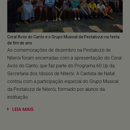
Usamos cookies em nosso site para fornecer a
experiência mais relevante de nossos usuários,
Coral Avós do Canto e o Grupo Musical da Pestalozzi na festa
lembrando suas preferências e visitas repetidas. Ao
de fim de ano
clicar em “Aceitar”, você concorda com o uso de
As comemorações de dezembro na Pestalozzi de
TODOS os cookies. No entanto, você pode visitar
Niterói foram encerradas com a apresentação do Coral
"Configurações de cookies" para fornecer um
consentimento controlado.
Avós do Canto, que faz parte do Programa 60 Up da
Secretaria dos Idosos de Niterói. A Cantata de Natal
Configuração de Cookies
Aceitar
contou com a participação especial do Grupo Musical
da Pestalozzi de Niterói, formado por alunos da
instituição.
LEIA MAIS