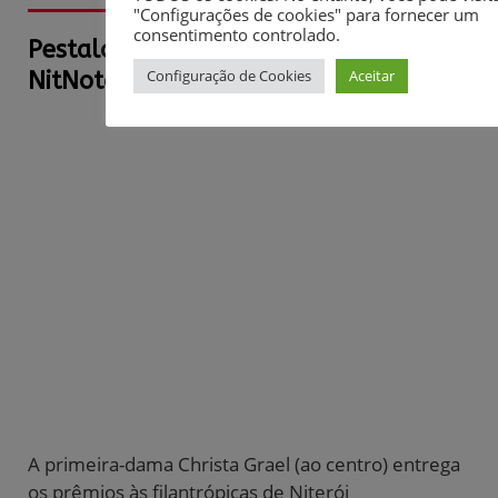
Pestalozzi ganha prêmio do programa
NitNota
A primeira-dama Christa Grael (ao centro) entrega
os prêmios às filantrópicas de Niterói